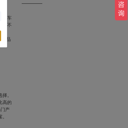
隐形车
结，不
，
供高品
选择。
比高的
热门产
案。