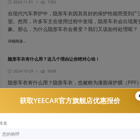
2024-11-01
/
7281
在现代汽车养护中，隐形车衣因其良好的保护性能而受到广
迎。然而，许多车主在使用过程中发现，隐形车衣会出现黄
象。那么，为什么隐形车衣会黄变？我们又该如何处理呢？
详细阅读...
隐形车衣有什么用？这几个理由让你绝对心动！
2024-10-29
/
5436
隐形车衣有什么用？隐形车衣，也被称为漆面保护膜（PPF
经成为汽车美容和保养领域的热门选择。对于爱车人士来说
仅仅是一个简单的保护膜，更是一种贴心的呵护。今天，我
获取YEECAR官方旗舰店优惠报价
深入聊聊隐形车衣的那些事儿。
详细阅读...
姓名
隐形车衣品牌推荐，怎么选？