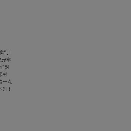
卖到1
隐形车
我们对
跟材
贵一点
区别！