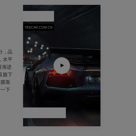
漆面保护膜
YEECAR.COM.CN
分，品
，水平
逐渐进
及旗下
车膜靠
析一下
YEECAR漆面保护膜