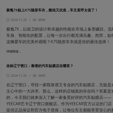
极氪7X贴上K75隐形车衣，酷炫又抗造，车主直呼太值了！
2024-11-28
/
8896
极氪7X，以前卫的设计和卓越的性能在市场上备受瞩目。流
车身、智能化的配置，让每一次出行都充满乐趣。然而，如
这辆爱车的完美外观呢？K75隐形车衣就是你的最佳选择！
详细阅读...
坐标辽宁营口：靠谱的汽车贴膜店在哪里？
2024-11-26
/
6666
在辽宁营口，寻找一家既靠谱又专业的汽车贴膜店，无疑是
主心中的一大诉求。那么，这样的店铺真的存在吗？答案是
的，今天我们就来深入了解一家备受好评的汽车贴膜店——
YEECAR艺卡辽宁营口旗舰店。作为YEECAR官方认证的门
提供正品保证和官方电子质保，让每位车主都能享受安心的