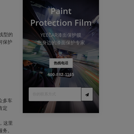
Paint
Protection Film
线型的
YEECAR漆面保护膜
何保护
您身边的漆面保护专家
热线电话
400-882-1165
众多车
肯定
店，这里
服务。