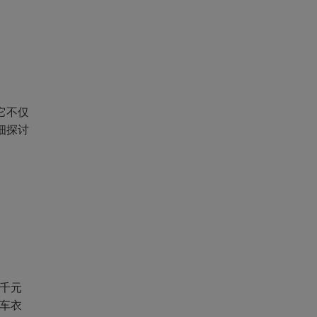
它不仅
细探讨
千元
车衣