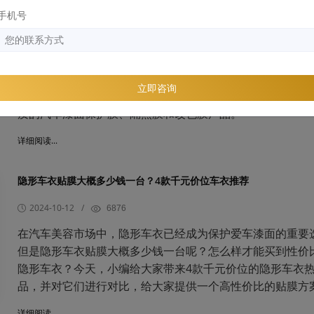
手机号
2024-10-15
/
5004
隐形车衣怎么选？隐形车衣品牌推荐有吗？很多车主在选择
衣时都面临一个难题：到底哪个品牌好？如果你正在为此纠
妨看看YEECAR艺卡。作为一家源于英国的高端汽车膜品牌
立即咨询
YEECAR艺卡自2015年创立以来，一直致力于为广大车主提
质的汽车漆面保护膜、隔热膜和改色膜产品。
详细阅读...
隐形车衣贴膜大概多少钱一台？4款千元价位车衣推荐
2024-10-12
/
6876
在汽车美容市场中，隐形车衣已经成为保护爱车漆面的重要
但是隐形车衣贴膜大概多少钱一台呢？怎么样才能买到性价
隐形车衣？今天，小编给大家带来4款千元价位的隐形车衣
品，并对它们进行对比，给大家提供一个高性价比的贴膜方
详细阅读...