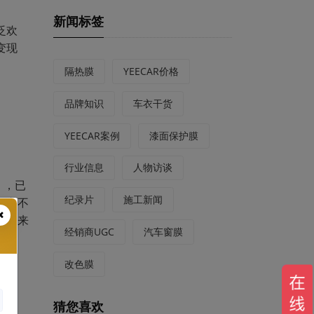
新闻标签
泛欢
变现
隔热膜
YEECAR价格
品牌知识
车衣干货
YEECAR案例
漆面保护膜
行业信息
人物访谈
），已
纪录片
施工新闻
，它不
们就来
经销商UGC
汽车窗膜
改色膜
猜您喜欢