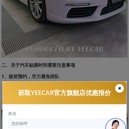
二、关于汽车贴膜时间需要注意事项
1、提前预约，尽力避免排队
去门店贴膜一定要提前预约，尤其是像YEECAR艺卡这样施工
获取YEECAR官方旗舰店优惠报价
车辆比较多的门店，到店前要打官方客服电话
提
400-882-1165
前预约时间，防止到店后需要排队。
姓名