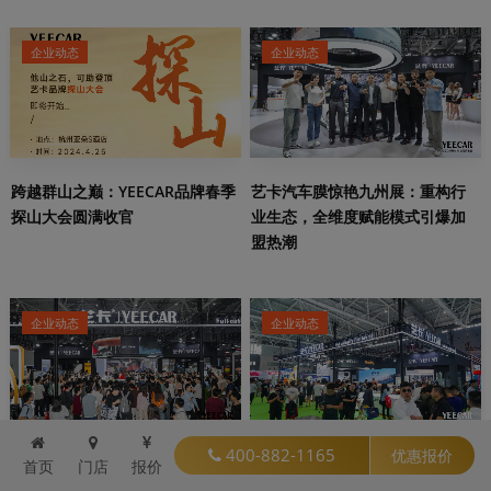
企业动态
企业动态
跨越群山之巅：YEECAR品牌春季
艺卡汽车膜惊艳九州展：重构行
探山大会圆满收官
业生态，全维度赋能模式引爆加
盟热潮
企业动态
企业动态
400-882-1165
优惠报价
九州展圆满收官！YEECAR艺卡汽
九州展首日火爆出圈！艺卡
首页
门店
报价
车膜以硬核实力持续出圈，揽获
YEECAR汽车膜展台成全场流量中