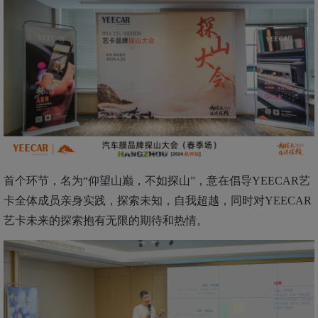
首个环节，名为
“仰望
山巅，不如探山
”，意在
倡导
YEECAR艺
卡
全体成员
亲身实践，探索未知，自我超越，
同时
对
YEECAR
艺卡未来的探索抱有无限的期待和热情。