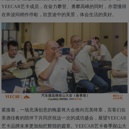
YEECAR艺卡成员，在奋力攀登、勇攀高峰的同时，亦需懂得
在奔波间稍作停歇，欣赏途中的美景，体会生活的美好。
紧接着，一场充满创意的晚宴将大会推向完美终章，宾客们在
美酒佳肴的陪伴下共同庆祝这一次的成功盛会，展望
YEECAR
艺卡品牌未来更加灿烂辉煌的篇章。
YEECAR艺卡春季
探
山大