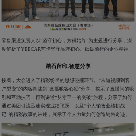
零售渠道负责人以“
坚守初心，方得
始终”为主题进行分享，深
度解析了YEECAR艺卡坚守品牌初心、砥砺前行的企业精神。
踏石留印,智慧分享
接着，大会进入了精彩纷呈的思想碰撞环节。“从短视频到客
户裂变”
的内容阐述到
“直播吸客心经”分享，揭示了直播间的吸
引和互动技巧；
再到
讲述“
从
零至一的突破”
旅程
，分享了如何
通过美团引流迅速实现业绩飞跃；
以及
“个人
销售业绩
挑战
记”的精彩故事
的讲述
，展示了个人力量
如何
创造销售奇迹。