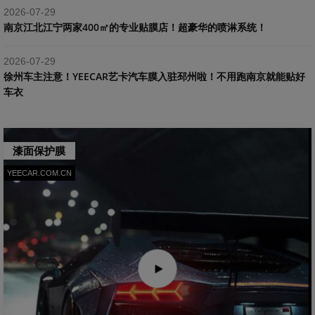
2026-07-29
南京江北江宁两家400㎡的专业贴膜店！超豪华的喷淋系统！
2026-07-29
​徐州车主注意！YEECAR艺卡汽车膜入驻邳州啦！不用跑南京就能贴好
车衣
漆面保护膜
YEECAR.COM.CN