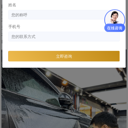
姓名
问界M7车衣有必要吗？新车到底要不要贴车衣？所以综上所
述，针对新车而言，投资一件高质量的车衣是非常有必要的，
不仅是对汽车自身价值的一种保护，更是对驾驶体验的一种提
手机号
升，尤其是问界M7汽车，因其独特的车型致使车漆更需要车
衣的保护。YEECAR艺卡隐形车衣防护性能强劲，更适合问界
M7汽车的车漆防护，是非常适合的选择。
立即咨询