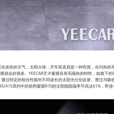
是在炎热的天气，太阳火辣，开车简直就是一种煎熬，在闷热的
膜就会好很多。YEECAR艺卡窗膜具有高隔热的特性，如旗下的R
，通过特定的组合性能对不同波长的太阳光分别反射、透过与吸
A35/A15系列中的前档窗膜R70的太阳能阻隔率可高达61%，即