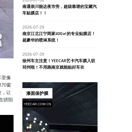
南通崇川能达夜市旁，超级靠谱的宝藏汽
车贴膜店！！
2026-07-29
南京江北江宁两家400㎡的专业贴膜店！
超豪华的喷淋系统！
2026-07-29
​徐州车主注意！YEECAR艺卡汽车膜入驻
邳州啦！不用跑南京就能贴好车衣
车里像
70窗
收，让
漆面保护膜
使在骄阳
YEECAR.COM.CN