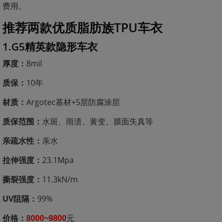
费用。
推荐两款优质脂肪族TPU车衣
1.G5精英款隐形车衣
厚度：
8mil
质保：
10年
材质：
Argotec基材+5层防腐涂层
质保范围：
水斑、雨渍、黄变、膜面失真等
亲疏水性：
亲水
拉伸强度：
23.1Mpa
撕裂强度：
11.3kN/m
UV阻隔：
99%
价格：
元
8000~9800