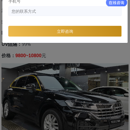
手机号
亲疏水性：
亲水
拉伸强度：
24.2Mpa
立即咨询
断裂延伸率：
400%
UV阻隔：
99%
价格：
元
9800~10800