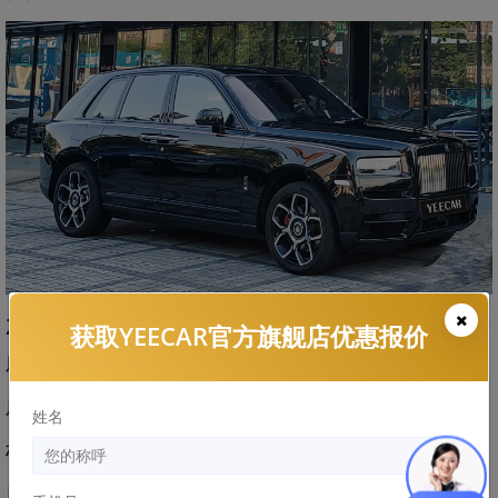
2.G5 PLUS 精英加厚款隐形车衣
获取YEECAR官方旗舰店优惠报价
厚度：
8.5mil
质保：
12年
姓名
材质：
Argotec基材+6层防腐涂层
质保范围：
水斑、雨渍、黄变、膜面失真等