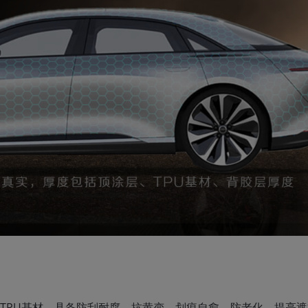
tecTPU基材，具备防刮耐腐、抗黄变、划痕自愈、防老化、提亮