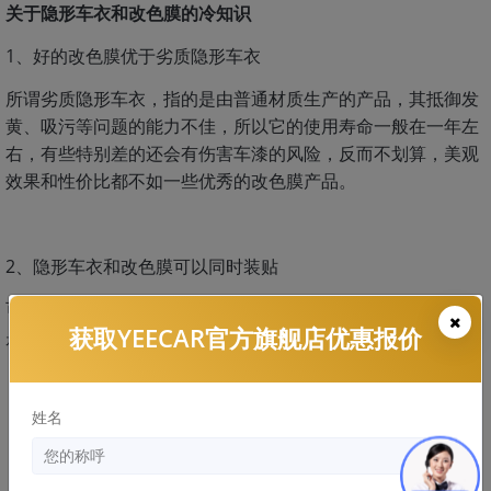
关于隐形车衣和改色膜的冷知识
1、好的改色膜优于劣质隐形车衣
所谓劣质隐形车衣，指的是由普通材质生产的产品，其抵御发
黄、吸污等问题的能力不佳，所以它的使用寿命一般在一年左
右，有些特别差的还会有伤害车漆的风险，反而不划算，美观
效果和性价比都不如一些优秀的改色膜产品。
2、隐形车衣和改色膜可以同时装贴
可以但不推荐！虽然兼具漆面保护和色彩丰富的双重优点，但
获取YEECAR官方旗舰店优惠报价
是总体的性价比不高，原因如下：
隐形车衣贴在最外面，等里面的改色膜使用寿命一到，
整体需要撕除；
姓名
而如果改色膜贴在最外面，隐形车衣的划痕自愈功能又
会受到影响。