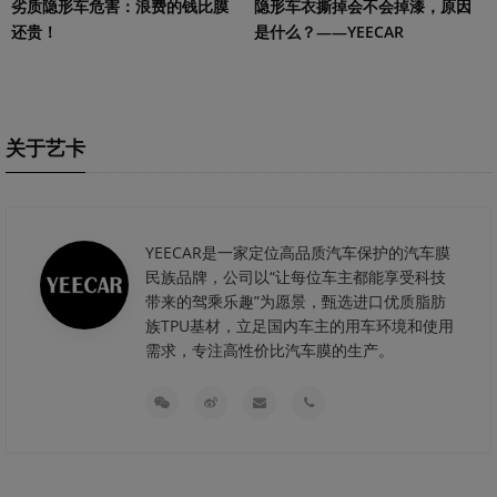
劣质隐形车危害：浪费的钱比膜
隐形车衣撕掉会不会掉漆，原因
还贵！
是什么？——YEECAR
关于艺卡
YEECAR是一家定位高品质汽车保护的汽车膜
民族品牌，公司以“让每位车主都能享受科技
带来的驾乘乐趣”为愿景，甄选进口优质脂肪
族TPU基材，立足国内车主的用车环境和使用
需求，专注高性价比汽车膜的生产。