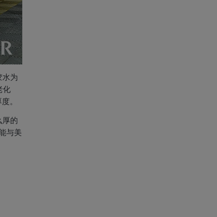
胶水为
老化
厚度。
么厚的
性能与美