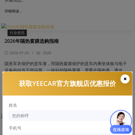
详细阅读...
行业资讯
2026年隔热窗膜选购指南
2026-07-24
/
3326
​隐形车衣保护的是车漆，而隔热窗膜保护的是车内乘坐体验与电子
设备的信号干扰问题。一块好的隔热窗膜，需要在隔热率、透光
率、紫外线阻隔率与信号兼容性之间找到平衡，尤其对新能源车主
获取YEECAR官方旗舰店优惠报价
而言，窗膜是否会干扰GPS/ETC信号更是核心考量。本文以艺卡
YEECAR的隔热窗膜产品线为主线，梳理选购逻辑。
详细阅读...
姓名
行业资讯
手机号
隐形车衣选购全流程指南