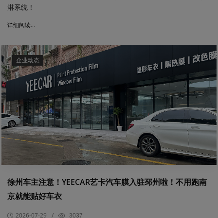
淋系统！
详细阅读...
企业动态
​徐州车主注意！YEECAR艺卡汽车膜入驻邳州啦！不用跑南
京就能贴好车衣
2026-07-29
/
3037