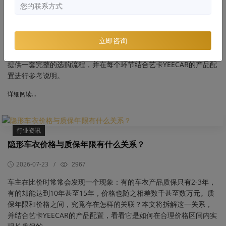
2026-07-24
/
4293
​隐形车衣市场品牌超过500个，选购过程中"基材以次充好""质保条
立即咨询
款模糊""黄变脱胶频发"等问题屡见不鲜。本文从需求定位、核心参
数解读、渠道与施工、售后质保、避坑指南、贴后养护六大环节，
提供一套完整的选购流程，并在每个环节结合艺卡YEECAR的产品配
置进行参考说明。
详细阅读...
行业资讯
隐形车衣价格与质保年限有什么关系？
2026-07-23
/
2967
车主在比价时常常会发现一个现象：有的车衣产品质保只有2-3年，
有的却能达到10年甚至15年，价格也随之相差数千甚至数万元。质
保年限和价格之间，究竟存在怎样的关联？本文将拆解这一关系，
并结合艺卡YEECAR的产品配置，看看它是如何在合理价格区间内实