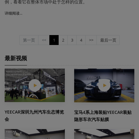
例，看看它在整体市场中处于怎样的位置。
详细阅读...
第一页
<<
1
(current)
2
3
4
>>
最后一页
最新视频
YEECAR深圳九州汽车生态博览
宝马4系上海装贴YEECAR装贴
会
隐形车衣汽车贴膜