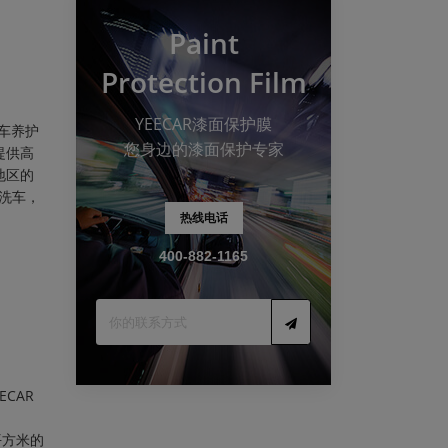
Paint
Protection Film
YEECAR漆面保护膜
车养护
您身边的漆面保护专家
提供高
地区的
夜洗车，
热线电话
400-882-1165
！
CAR
平方米的