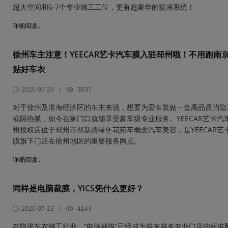
超大空间和6-7个专业施工工位，更有超豪华的喷淋系统！
详细阅读...
​徐州车主注意！YEECAR艺卡汽车膜入驻邳州啦！不用跑南
贴好车衣
2026-07-29
/
3037
对于徐州及淮海经济区的车主来说，想要为爱车装贴一套高品质的隐
或隔热膜，如今在家门口就能享受豪车级专业服务。YEECAR艺卡汽
州授权店位于邳州市邳新路绿堡花苑车概念汽车美容，是YEECAR艺
膜旗下门店在徐州地区的重要服务网点。
详细阅读...
同样是电脑裁膜，YICS凭什么更好？
2026-07-23
/
4143
在隐形车衣施工行业，“电脑裁膜”已经成为越来越多专业门店的标准