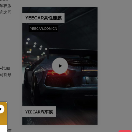
车衣版
统之间
YEECAR高性能膜
YEECAR.COM.CN
—比如
问答形
YEECAR汽车膜
备的信