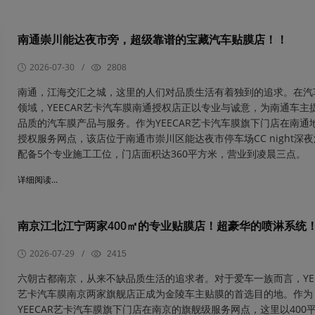
南通崇川能达夜市旁，超级靠谱的宝藏汽车贴膜店！！
2026-07-30
/
2808
​南通，江海交汇之城，这里的人们对品质生活有着独到的追求。在汽
领域，YEECAR艺卡汽车膜南通授权店正以专业与诚意，为南通车主
品质的汽车膜产品与服务。作为YEECAR艺卡汽车膜旗下门店在南通
授权服务网点，该店位于南通市崇川区能达夜市停车场CC night深
配备5个专业施工工位，门店面积达360平方米，营业到凌晨三点。
详细阅读...
南京江北江宁两家400㎡的专业贴膜店！超豪华的喷淋系统
2026-07-29
/
2415
​六朝古都南京，从来不缺品质生活的追求者。对于爱车一族而言，YEE
艺卡汽车膜南京两家旗舰店正成为金陵车主贴膜的首选目的地。作为
YEECAR艺卡汽车膜旗下门店在南京的旗舰级服务网点，这里以400