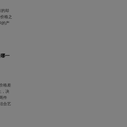
有的却
和价格之
R的产
是哪一
价格差
上，决
两件
结合艺