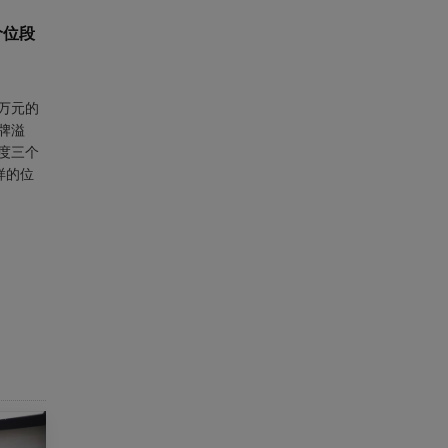
价位段
万元的
牌溢
度三个
样的位