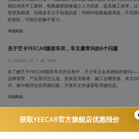
相比传统手工裁剪，电脑裁膜能够减少人为误差，提高施工效率，让
型更加精准。但很多车主不知道的是：同样叫电脑裁膜系统，不同系
的差距，可能比想象中更大。
详细阅读...
关于艺卡YEECAR隐形车衣，车主最常问的8个问题
2026-07-24
/
3528
​在了解艺卡YEECAR隐形车衣的过程中，不少车主会有相似的疑问—
品牌背景、产品系列怎么选、质保是否靠谱、施工去哪里做。本文以
式，集中梳理这些高频问题，方便车主快速获取关键信息。
详细阅读...
2026年隔热窗膜选购指南
获取YEECAR官方旗舰店优惠报价
2026-07-24
/
3325
​隐形车衣保护的是车漆，而隔热窗膜保护的是车内乘坐体验与电子设