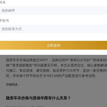
姓名
号干扰问题。一块好的隔热窗膜，需要在隔热率、透光率、紫外线阻
信号兼容性之间找到平衡，尤其对新能源车主而言，窗膜是否会干扰
GPS/ETC信号更是核心考量。本文以艺卡YEECAR的隔热窗膜产品线
线，梳理选购逻辑。
手机号
详细阅读...
隐形车衣选购全流程指南
立即咨询
2026-07-24
/
4293
​隐形车衣市场品牌超过500个，选购过程中"基材以次充好""质保条款
糊""黄变脱胶频发"等问题屡见不鲜。本文从需求定位、核心参数解
与施工、售后质保、避坑指南、贴后养护六大环节，提供一套完整的
程，并在每个环节结合艺卡YEECAR的产品配置进行参考说明。
详细阅读...
隐形车衣价格与质保年限有什么关系？