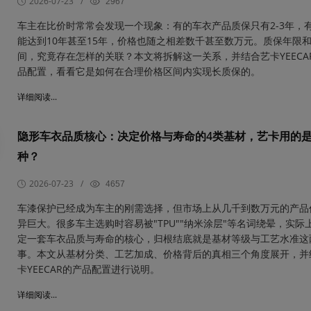
2026-07-23
/
2967
车主在比价时常常会发现一个现象：有的车衣产品质保只有2-3年，
能达到10年甚至15年，价格也随之相差数千甚至数万元。质保年限
间，究竟存在怎样的关联？本文将拆解这一关系，并结合艺卡YEECA
品配置，看看它是如何在合理价格区间内实现长质保的。
详细阅读...
隐形车衣品质核心：决定价格与寿命的4类基材，艺卡用的
种？
2026-07-23
/
4657
车漆保护已经成为车主的刚需选择，但市场上从几千到数万元的产品
异巨大。很多车主选购时容易被"TPU""纳米涂层"等名词绕晕，实际
定一套车衣品质与寿命的核心，归根结底就是基材等级与工艺水准这
事。本文从基材分类、工艺加成、价格背后的真相三个角度展开，并
卡YEECAR的产品配置进行说明。
详细阅读...