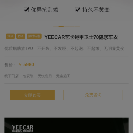
爆款
秒杀
限时特惠
YEECAR艺卡铠甲卫士70隐形车衣
优质脂肪族TPU，不开裂、不发哑、不起泡、不起皱、无明显黄变
售价：
5980
￥
线下门店
包安装
无忧售后
无尘施工
免费咨询
立即购买