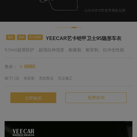
爆款
团购
官方授权
YEECAR艺卡铠甲卫士95隐形车衣
9.5mil超厚防护，超强拉伸强度，耐撕裂、耐穿刺、抗冲击性能
售价：
8980
￥
线下门店
包安装
无忧售后
无尘施工
免费咨询
立即购买