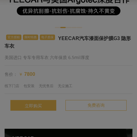
官方授权
限时特惠
电子质保
YEECAR汽车漆面保护膜G3 隐形
车衣
美国进口 专车专用车衣 六年保质 6.5mil厚度
售价：
7800
￥
线下门店
包安装
无忧售后
无尘施工
免费咨询
立即购买