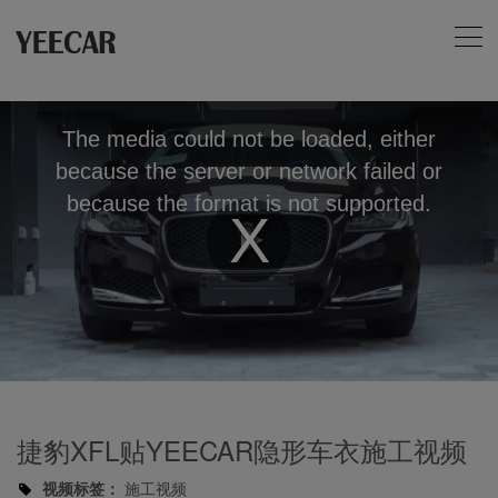
The media could not be loaded, either
because the server or network failed or
because the format is not supported.
Play
Video
捷豹XFL贴YEECAR隐形车衣施工视频
视频标签：
施工视频