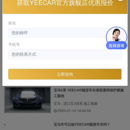
获取YEECAR官方旗舰店优惠报价
保时捷 , 保时捷718 施工视频
2020-09-19 18:05:26
姓名
特斯拉Model Y上海装贴YEECAR隐形车衣汽
车...
特斯拉 , MODEL Y 施工视频
手机号
2024-03-11 10:14:32
路虎揽胜贴YEECAR隐形车衣可以用多久？
路虎 , 揽胜 施工视频
立即咨询
2022-04-27 22:50:40
宝马8系 YEECAR隐形车衣漆面透明保护膜施
工案例
宝马 , 进口宝马8系 施工视频
2020-01-14 14:44:54
宝马车可以贴YEECAR隐形车衣吗？