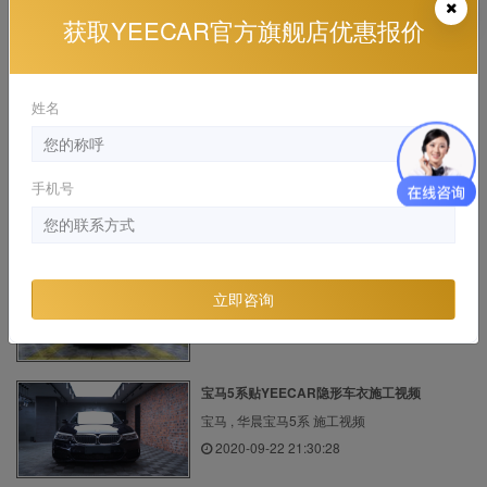
获取YEECAR官方旗舰店优惠报价
国产电动车小鹏G3贴上YEECAR车衣，立刻上
了档次...
施工视频, 漆面保护膜
姓名
2020-09-11 18:01:08
法拉利SF90选贴YEECAR G6车衣
手机号
法拉利 , 施工视频
2023-10-25 12:48:21
宝马740Li贴YEECAR隐形车衣施工视频
立即咨询
宝马 , 进口宝马7系 施工视频
2020-09-21 21:09:33
宝马5系贴YEECAR隐形车衣施工视频
宝马 , 华晨宝马5系 施工视频
2020-09-22 21:30:28