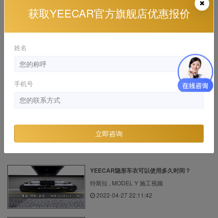
奔驰AMG GT50 YEECAR隐形车衣施工案例
获取YEECAR官方旗舰店优惠报价
奔驰 , 奔驰G级AMG 施工视频
2020-01-14 14:54:29
姓名
奔驰GLB蓝色施工YEECAR车衣真不错
奔驰 , 奔驰GLB 施工视频
手机号
2022-12-06 15:39:03
落地近10W的宝马踏板摩托贴YEECAR隐形车
衣
立即咨询
宝马 , 施工视频, 漆面保护膜
2020-08-15 20:07:45
YEECAR隐形车衣可以使用多久时间？
特斯拉 , MODEL Y 施工视频
2022-04-27 22:11:42