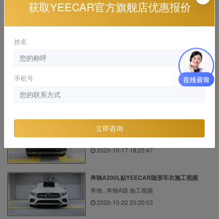
2019-12-26 18:33:33
获取YEECAR官方旗舰店优惠报价
宝马M4贴YEECAR隐形车衣可以用多久？
宝马 , 宝马M4 施工视频
姓名
2023-05-25 15:47:54
你知道老司机一般都是怎么保养车的吗？
手机号
YEECAR , YEECAR 干货分享, 漆面保护膜
2024-01-10 17:59:43
奔驰GLC260L贴YEECAR隔热膜施工视频
立即咨询
奔驰 , 奔驰GLC 施工视频
2020-10-17 18:25:47
奔驰A200L贴YEECAR隐形车衣施工视频
奔驰 , 奔驰A级 施工视频
2020-10-22 20:20:03