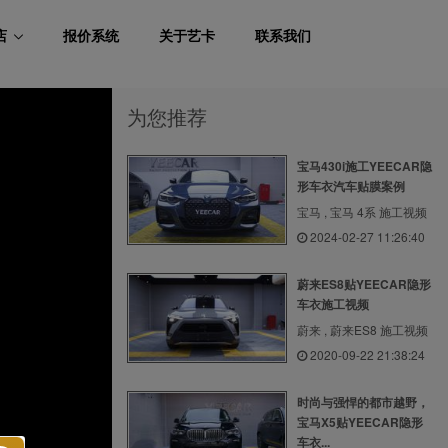
店
报价系统
关于艺卡
联系我们
为您推荐
宝马430i施工YEECAR隐
形车衣汽车贴膜案例
宝马 , 宝马 4系 施工视频
2024-02-27 11:26:40
蔚来ES8贴YEECAR隐形
车衣施工视频
蔚来 , 蔚来ES8 施工视频
2020-09-22 21:38:24
时尚与强悍的都市越野，
宝马X5贴YEECAR隐形
车衣...