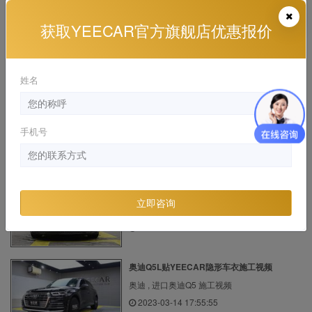
获取YEECAR官方旗舰店优惠报价
理想ONE绿色施工YEECAR隐形车衣
理想 , ONE 施工视频, 漆面保护膜
2023-10-17 09:11:48
姓名
宾利添越贴YEECAR隐形车衣怎么样？可以用
多久？
手机号
宾利 , 施工视频
2022-12-06 16:15:16
宾利欧陆 YEECAR隐形车衣施工案例
立即咨询
宾利 , 欧陆12款6.0T GT W12 施工视频
2020-01-18 19:57:33
奥迪Q5L贴YEECAR隐形车衣施工视频
奥迪 , 进口奥迪Q5 施工视频
2023-03-14 17:55:55