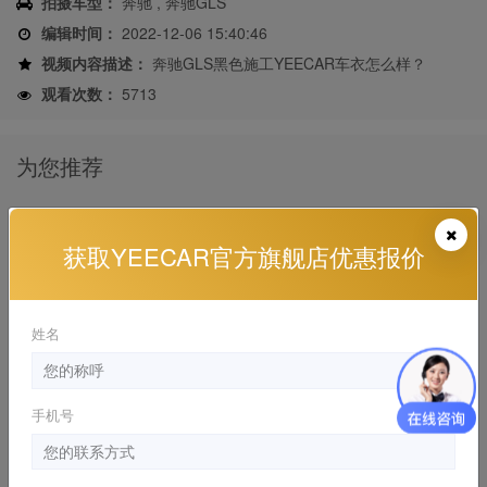
拍摄车型：
奔驰 , 奔驰GLS
编辑时间：
2022-12-06 15:40:46
视频内容描述：
奔驰GLS黑色施工YEECAR车衣怎么样？
观看次数：
5713
为您推荐
奔驰S450L贴YEECAR隐形车衣施工视频
奔驰 , 奔驰S级 施工视频
获取YEECAR官方旗舰店优惠报价
2020-09-21 21:23:04
姓名
奥迪Q5L贴YEECAR隐形车衣施工视频
奥迪 , 进口奥迪Q5 施工视频
2023-03-14 17:55:55
手机号
奔驰C43 AMG 施工YEECAR隐形车衣
奔驰 , 奔驰C级AMG 施工视频, 漆面保护膜