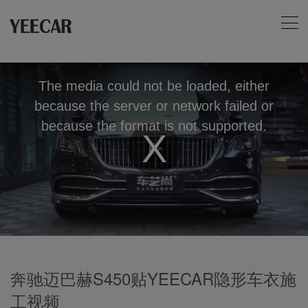
The media could not be loaded, either
because the server or network failed or
because the format is not supported.
Play
Video
奔驰迈巴赫S450贴YEECAR隐形车衣施
工视频