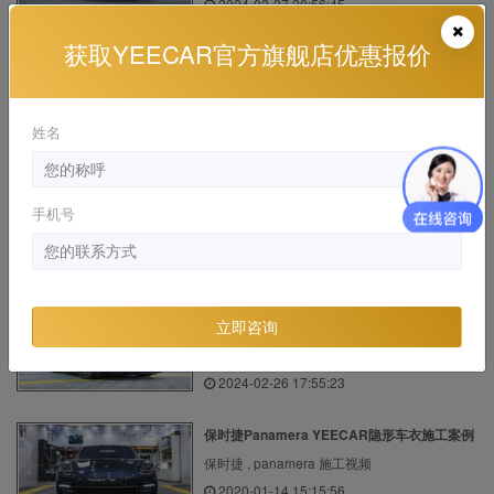
2024-02-27 20:56:45
获取YEECAR官方旗舰店优惠报价
奥迪A7白色施工YEECAR隐形车衣
奥迪 , 进口奥迪A7 施工视频
2023-10-17 09:12:32
姓名
宝马8系 YEECAR隐形车衣漆面透明保护膜施
工案例
手机号
宝马 , 进口宝马8系 施工视频
2020-01-14 14:44:54
宝马X5施工YEECAR隐形车衣上海汽车贴膜案
立即咨询
例
宝马 , 进口宝马X5 施工视频
2024-02-26 17:55:23
保时捷Panamera YEECAR隐形车衣施工案例
保时捷 , panamera 施工视频
2020-01-14 15:15:56