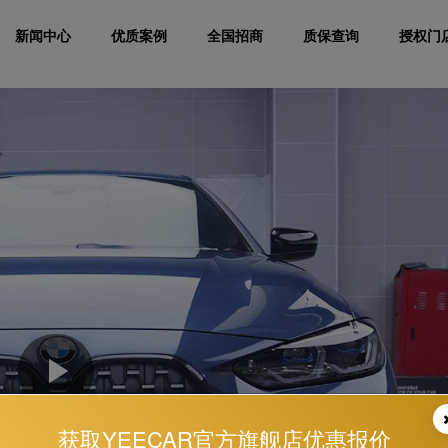
新闻中心
优质案例
全国招商
质保查询
授权门
Play
获取YEECAR官方旗舰店优惠报价