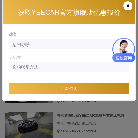
获取YEECAR官方旗舰店优惠报价
坦克300选什么样的隐形车衣好？
长城 , 坦克300 施工视频
2022-12-06 16:15:35
姓名
奔驰施贴YEECAR车衣施工效果展示
手机号
奔驰 , 奔驰GLC 施工视频
2022-04-27 21:02:12
颜值与实力共存！奥迪A7贴YEECAR隐形车衣
更强!
立即咨询
奥迪 , 进口奥迪A7 施工视频
2020-08-27 20:48:54
奔驰S450L贴YEECAR隐形车衣施工视频
奔驰 , 奔驰S级 施工视频
2020-09-21 21:23:04