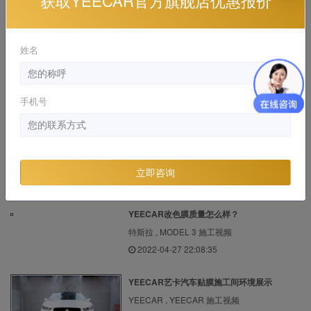
获取YEECAR官方旗舰店优惠报价
宝马 , 华晨宝马5系
2020-09-21 21:21:35
姓名
白色的车选择什么隐形车衣比较好？
特斯拉 , MODEL Y 施工视频
手机号
2022-04-27 22:14:51
保时捷帕拉梅拉贴YEECAR隐形车衣施工视频
保时捷 , panamera 施工视频
立即咨询
2020-09-22 21:30:47
YEECAR改色膜质量怎么样？
特斯拉 , MODEL 3 施工视频
2022-04-27 22:08:35
YEECAR艺卡汽车贴膜施工间环境展示
YEECAR , YEECAR 施工视频