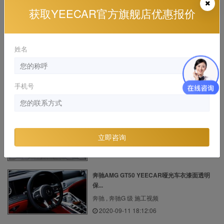
奔驰迈巴赫S450贴YEECAR隐形车衣
获取YEECAR官方旗舰店优惠报价
奔驰 , 奔驰S级 施工视频
2020-09-22 21:31:07
姓名
有颜值！奔驰C260与YEECAR隐形车衣结
合，完美...
奔驰 , 奔驰C级 施工视频
手机号
2020-08-25 20:06:39
奔驰AMG GT50 YEECAR隐形车衣施工案例
奔驰 , 奔驰G级AMG 施工视频
立即咨询
2020-01-14 14:54:29
奔驰AMG GT50 YEECAR哑光车衣漆面透明
保...
奔驰 , 奔驰G 级 施工视频
2020-09-11 18:12:06