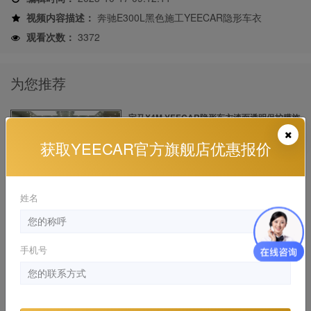
视频内容描述：
奔驰E300L黑色施工YEECAR隐形车衣
观看次数：
3372
为您推荐
宝马X4M YEECAR隐形车衣漆面透明保护膜施
工案...
获取YEECAR官方旗舰店优惠报价
宝马 , 宝马X4 M 漆面保护膜
2019-12-12 16:19:17
姓名
奔驰GLS黑色施工YEECAR车衣怎么样？
奔驰 , 奔驰GLS 施工视频
2022-12-06 15:40:46
手机号
奔驰cls350 YEECAR隐形车衣施工案例
奔驰 , 进口奔驰C级 施工视频
2020-01-15 21:05:58