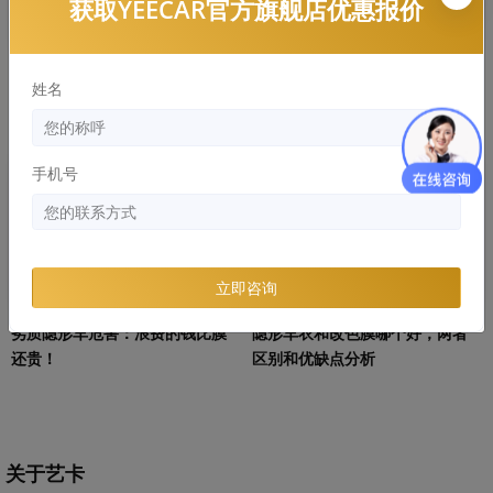
获取YEECAR官方旗舰店优惠报价
隐形车衣常见的材质有哪些，哪
YEECAR：隐形车衣多久发黄，有
姓名
个好？
什么解决办法
手机号
知识库
知识库
立即咨询
劣质隐形车危害：浪费的钱比膜
隐形车衣和改色膜哪个好，两者
还贵！
区别和优缺点分析
关于艺卡