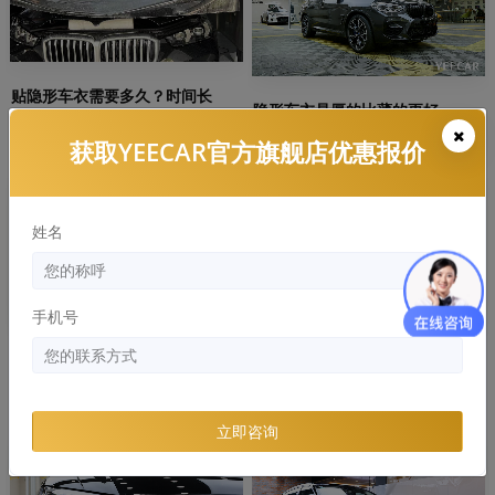
贴隐形车衣需要多久？时间长
隐形车衣是厚的比薄的更好
吗？
获取YEECAR官方旗舰店优惠报价
知识库
知识库
姓名
手机号
隐形车衣常见的材质有哪些，哪
YEECAR：隐形车衣多久发黄，有
个好？
什么解决办法
立即咨询
知识库
知识库