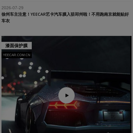
2026-07-29
​徐州车主注意！YEECAR艺卡汽车膜入驻邳州啦！不用跑南京就能贴好
车衣
漆面保护膜
YEECAR.COM.CN