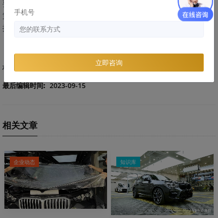
要充分了解它的优点和性能，结合自身需求做出理性的消费决
手机号
策。只有这样，我们才能真正选择到适合自己的产品，为爱车
提供更优质的保护。
立即咨询
标签：
YEECAR价格
车衣干货
最后编辑时间:
2023-09-15
相关文章
企业动态
知识库