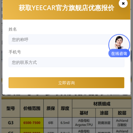
对于奥迪a8车主来说，选择适合的艺卡车衣型号是非常重要
获取YEECAR官方旗舰店优惠报价
的。通过本文的介绍，我们可以了解到艺卡哑光系列、艺卡G5
PLUS系列和艺卡G5系列都是非常不错的选择。无论您是希望
保护车辆的外观还是延长车辆的使用寿命，艺卡车衣都能为您
姓名
提供最佳的保护效果。
以下是具体的艺卡车衣参数一览表
手机号
立即咨询