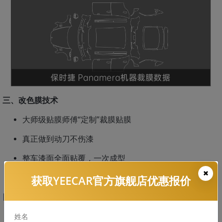
三、改色膜技术
大师级贴膜师傅“定制”裁膜贴膜
真正做到动刀不伤漆
整车漆面全面贴覆，一次成型
没有几百辆车的贴膜经验都不能上阵操刀！
获取YEECAR官方旗舰店优惠报价
四、上海汽车贴膜店推荐这几家
浦东新区：YEECAR御水路旗舰店；
姓名