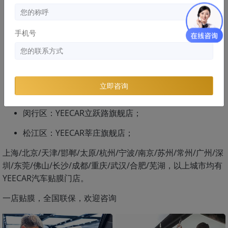
浦东新区：YEECAR金桥路舰店：
浦东新区：YEECAR陆家嘴旗舰店；
手机号
宝山区：YEECAR真华路旗舰店；
宝山区：YEECAR中环旗舰店；
立即咨询
闵行区：YEECAR莲花广场旗舰店；
闵行区：YEECAR立跃路旗舰店；
松江区：YEECAR莘庄旗舰店；
上海/北京/天津/邯郸/太原/杭州/宁波/南京/苏州/常州/广州/深
圳/东莞/佛山/长沙/成都/重庆/武汉/合肥/芜湖，以上城市均有
YEECAR汽车贴膜门店。
一店贴膜，全国联保，欢迎咨询