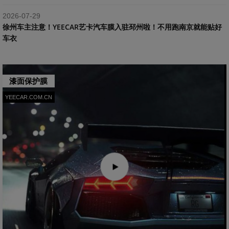
2026-07-29
​徐州车主注意！YEECAR艺卡汽车膜入驻邳州啦！不用跑南京就能贴好
车衣
漆面保护膜
YEECAR.COM.CN