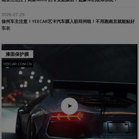
2026-07-29
​徐州车主注意！YEECAR艺卡汽车膜入驻邳州啦！不用跑南京就能贴好
车衣
漆面保护膜
YEECAR.COM.CN