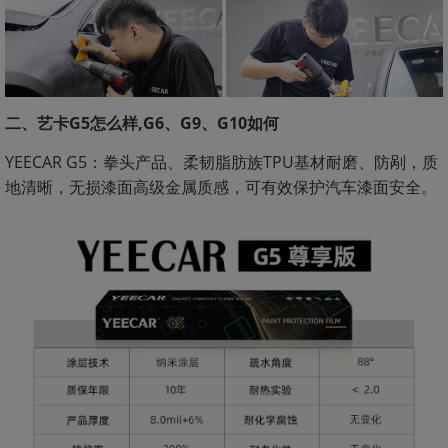
二、艺卡G5怎么样,G6、G9、G10如何
YEECAR G5：拳头产品、柔韧脂肪族TPU基材耐磨、防剐，质
地清晰，无损漆面高级金属质感，可有效保护汽车漆面安全。