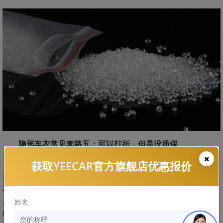
隐形车衣常见套路五：可以打折，但是没质保
一些商家在销售品牌车衣时，经常会告诉大家，如果不要
获取YEECAR官方旗舰店优惠报价
质保，可以打7折甚至更多，但是保证是该品牌车衣。很多朋
友认为，只要是相同品牌车衣，价格越低越好，而且对于官方
质保并不在意，认为只要有贴膜店保证就可以了。殊不知这已
姓名
经落到了商家的套路上，质保就是一个车衣的“身份证”，如果