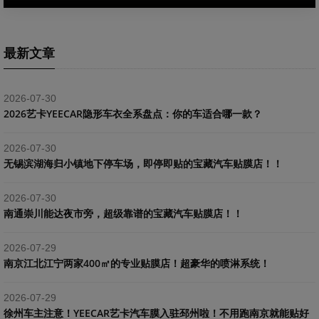
最新文章
2026-07-30
2026艺卡YEECAR隐形车衣全系盘点：你的车适合哪一款？
2026-07-30
​无锡滨湖海归小镇地下停车场，即停即贴的宝藏汽车贴膜店！！
2026-07-30
南通崇川能达夜市旁，超级靠谱的宝藏汽车贴膜店！！
2026-07-29
南京江北江宁两家400㎡的专业贴膜店！超豪华的喷淋系统！
2026-07-29
​徐州车主注意！YEECAR艺卡汽车膜入驻邳州啦！不用跑南京就能贴好