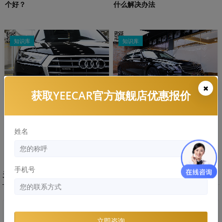
个好？
什么解决办法
知识库
知识库
获取YEECAR官方旗舰店优惠报价
劣质隐形车危害：浪费的钱比膜
隐形车衣和改色膜哪个好，两者
还贵！
区别和优缺点分析
姓名
手机号
关于艺卡
YEECAR是一家定位高品质汽车保护的汽车膜
立即咨询