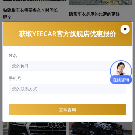
贴隐形车衣需要多久？时间长
隐形车衣是厚的比薄的更好
吗？
获取YEECAR官方旗舰店优惠报价
知识库
知识库
姓名
手机号
隐形车衣常见的材质有哪些，哪
YEECAR：隐形车衣多久发黄，有
个好？
什么解决办法
立即咨询
知识库
知识库