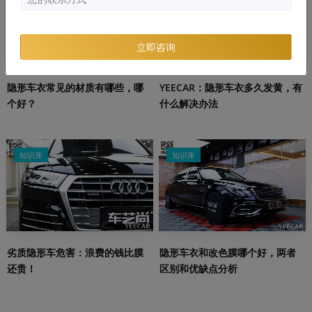
立即咨询
隐形车衣常见的材质有哪些，哪
YEECAR：隐形车衣多久发黄，有
个好？
什么解决办法
知识库
知识库
劣质隐形车危害：浪费的钱比膜
隐形车衣和改色膜哪个好，两者
还贵！
区别和优缺点分析