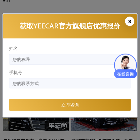
知识库
知识库
获取YEECAR官方旗舰店优惠报价
姓名
隐形车衣常见的材质有哪些，哪
YEECAR：隐形车衣多久发黄，有
手机号
个好？
什么解决办法
知识库
知识库
立即咨询