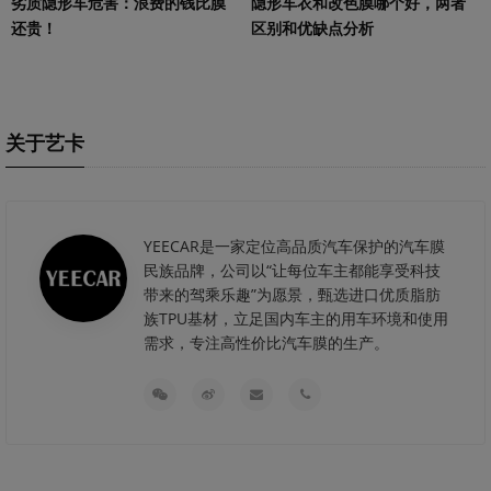
劣质隐形车危害：浪费的钱比膜
隐形车衣和改色膜哪个好，两者
还贵！
区别和优缺点分析
关于艺卡
YEECAR是一家定位高品质汽车保护的汽车膜
民族品牌，公司以“让每位车主都能享受科技
带来的驾乘乐趣”为愿景，甄选进口优质脂肪
族TPU基材，立足国内车主的用车环境和使用
需求，专注高性价比汽车膜的生产。