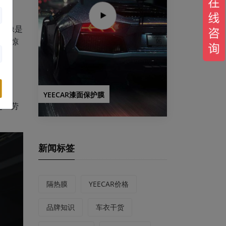
，就像是
外的惊
，等
YEECAR漆面保护膜
是一劳
新闻标签
隔热膜
YEECAR价格
品牌知识
车衣干货