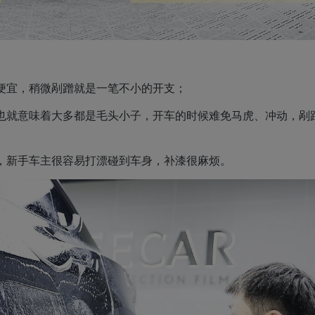
并不便宜，稍微剐蹭就是一笔不小的开支；
，这也就意味着大多都是毛头小子，开车的时候难免马虎、冲动，剐
较轻，新手车主很容易打漂碰到车身，补漆很麻烦。