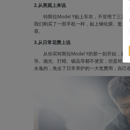
2.从美观上来说
特斯拉Model Y贴上车衣，不管用了三
我们刚买了一部手机一样，贴上钢化膜、套上
喜。
3.从日常花费上说
从你买特斯拉Model Y的那一刻开始
等。抛光、打蜡、镀晶等都不便宜，但是对原
永逸的，免去了日常养护的一大笔费用，自己