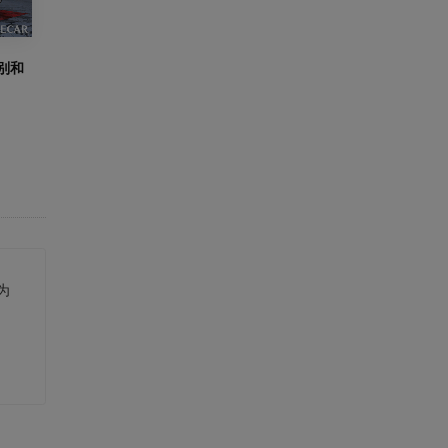
别和
为
。