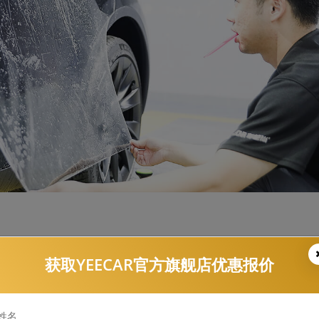
获取YEECAR官方旗舰店优惠报价
，在买车的时候发现有补漆的情况，是不是就认为这是一辆事故
特别大的车祸，就不会伤害到原厂车漆，能够保证你的特斯拉Mo
姓名