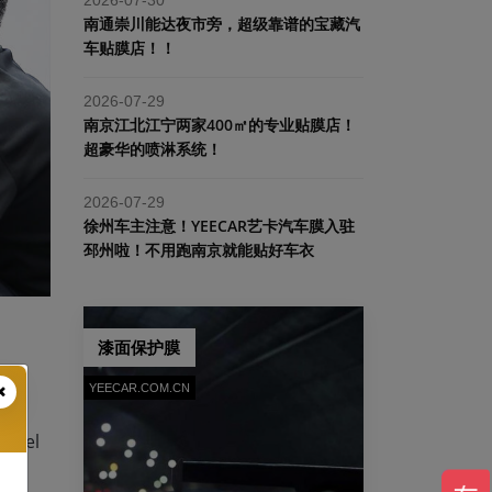
南通崇川能达夜市旁，超级靠谱的宝藏汽
车贴膜店！！
2026-07-29
南京江北江宁两家400㎡的专业贴膜店！
超豪华的喷淋系统！
2026-07-29
​徐州车主注意！YEECAR艺卡汽车膜入驻
邳州啦！不用跑南京就能贴好车衣
漆面保护膜
YEECAR.COM.CN
车了
del