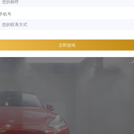
，只要尽快返回门店处理一下，抓紧时间将车衣重新包边，把车
要跑高速和洗车了。后期洗车也要注意是边缘的地方不要有猛烈
手机号
卷边，是没办法补救了，只有让售后来处理，但劣质产品的售后
因为劣质车衣不仅不能保护车漆，还会损伤原厂车漆。防止这种
形车衣，并且还要找专业的施工师傅，缺一不可。
立即咨询