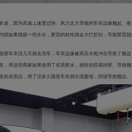
长途，因为高速上速度过快、风力太大导致的车衣边缘翘起、卷
内部如果残留一些水分，胶层的粘性就会大打折扣，导致胶层脱
隐形车衣没几天就去洗车，车衣边缘被高压水枪冲击导致了翘边
衣，而这些商家如果使用了劣质胶水，就特别容易掉胶、导致翘
名的劣质品，用了没多久隐形车衣就出现萎缩，回缩导致翘边。