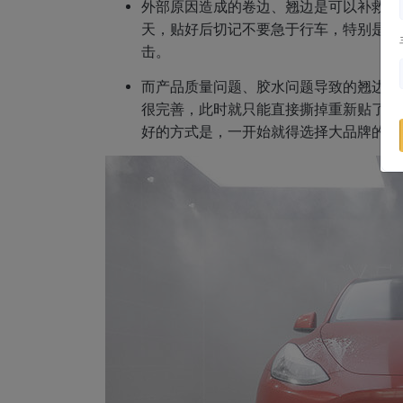
外部原因造成的卷边、翘边是可以补救的
天，贴好后切记不要急于行车，特别是不
击。
而产品质量问题、胶水问题导致的翘边、
很完善，此时就只能直接撕掉重新贴了，
好的方式是，一开始就得选择大品牌的隐