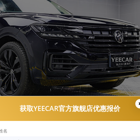
获取YEECAR官方旗舰店优惠报价
法
姓名