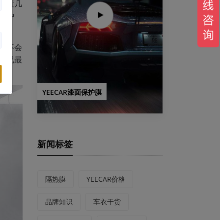
静置几
的冲
也不会
情况最
YEECAR漆面保护膜
新闻标签
隔热膜
YEECAR价格
品牌知识
车衣干货