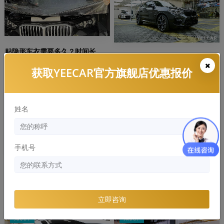
贴隐形车衣需要多久？时间长
隐形车衣是厚的比薄的更好
吗？
获取YEECAR官方旗舰店优惠报价
知识库
知识库
姓名
手机号
隐形车衣常见的材质有哪些，哪
YEECAR：隐形车衣多久发黄，有
个好？
什么解决办法
立即咨询
知识库
知识库