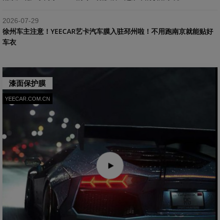
2026-07-29
​徐州车主注意！YEECAR艺卡汽车膜入驻邳州啦！不用跑南京就能贴好
车衣
漆面保护膜
YEECAR.COM.CN