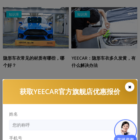
知识库
知识库
隐形车衣常见的材质有哪些，哪
YEECAR：隐形车衣多久发黄，有
个好？
什么解决办法
知识库
知识库
获取YEECAR官方旗舰店优惠报价
姓名
劣质隐形车危害：浪费的钱比膜
隐形车衣和改色膜哪个好，两者
手机号
还贵！
区别和优缺点分析