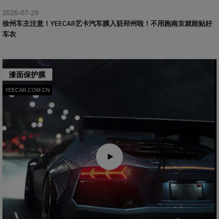
2026-07-29
​徐州车主注意！YEECAR艺卡汽车膜入驻邳州啦！不用跑南京就能贴好
车衣
漆面保护膜
YEECAR.COM.CN