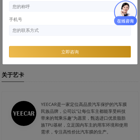
手机号
劣质隐形车危害：浪费的钱比膜
隐形车衣和改色膜哪个好，两者
还贵！
区别和优缺点分析
立即咨询
关于艺卡
YEECAR是一家定位高品质汽车保护的汽车膜
民族品牌，公司以“让每位车主都能享受科技
带来的驾乘乐趣”为愿景，甄选进口优质脂肪
族TPU基材，立足国内车主的用车环境和使用
需求，专注高性价比汽车膜的生产。