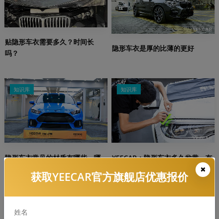
贴隐形车衣需要多久？时间长
隐形车衣是厚的比薄的更好
吗？
知识库
知识库
隐形车衣常见的材质有哪些，哪
YEECAR：隐形车衣多久发黄，有
个好？
什么解决办法
获取YEECAR官方旗舰店优惠报价
知识库
知识库
姓名