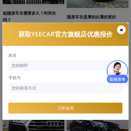
贴隐形车衣需要多久？时间长
隐形车衣是厚的比薄的更好
吗？
获取YEECAR官方旗舰店优惠报价
知识库
知识库
姓名
手机号
隐形车衣常见的材质有哪些，哪
YEECAR：隐形车衣多久发黄，有
个好？
什么解决办法
立即咨询
知识库
知识库