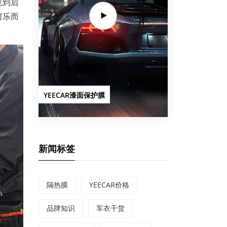
竟到后
何乐而
YEECAR漆面保护膜
新闻标签
隔热膜
YEECAR价格
品牌知识
车衣干货