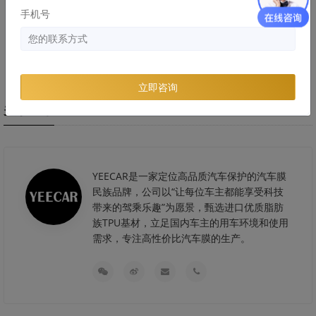
手机号
劣质隐形车危害：浪费的钱比膜
隐形车衣和改色膜哪个好，两者
还贵！
区别和优缺点分析
立即咨询
关于艺卡
YEECAR是一家定位高品质汽车保护的汽车膜
民族品牌，公司以“让每位车主都能享受科技
带来的驾乘乐趣”为愿景，甄选进口优质脂肪
族TPU基材，立足国内车主的用车环境和使用
需求，专注高性价比汽车膜的生产。