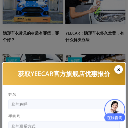
隐形车衣常见的材质有哪些，哪
YEECAR：隐形车衣多久发黄，有
个好？
什么解决办法
知识库
知识库
获取YEECAR官方旗舰店优惠报价
姓名
劣质隐形车危害：浪费的钱比膜
隐形车衣和改色膜哪个好，两者
还贵！
区别和优缺点分析
手机号