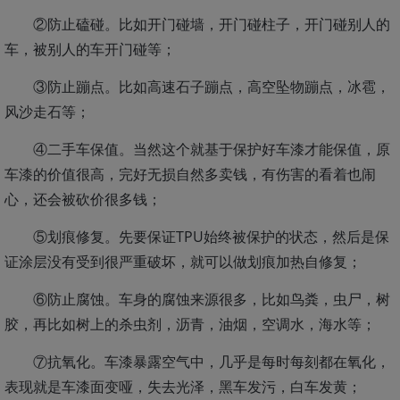
②防止磕碰。比如开门碰墙，开门碰柱子，开门碰别人的
车，被别人的车开门碰等；
③防止蹦点。比如高速石子蹦点，高空坠物蹦点，冰雹，
风沙走石等；
④二手车保值。当然这个就基于保护好车漆才能保值，原
车漆的价值很高，完好无损自然多卖钱，有伤害的看着也闹
心，还会被砍价很多钱；
⑤划痕修复。先要保证TPU始终被保护的状态，然后是保
证涂层没有受到很严重破坏，就可以做划痕加热自修复；
⑥防止腐蚀。车身的腐蚀来源很多，比如鸟粪，虫尸，树
胶，再比如树上的杀虫剂，沥青，油烟，空调水，海水等；
⑦抗氧化。车漆暴露空气中，几乎是每时每刻都在氧化，
表现就是车漆面变哑，失去光泽，黑车发污，白车发黄；