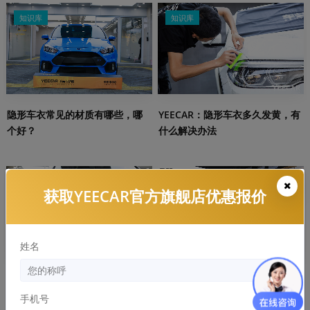
知识库
知识库
隐形车衣常见的材质有哪些，哪
YEECAR：隐形车衣多久发黄，有
个好？
什么解决办法
知识库
知识库
获取YEECAR官方旗舰店优惠报价
姓名
劣质隐形车危害：浪费的钱比膜
隐形车衣和改色膜哪个好，两者
还贵！
区别和优缺点分析
手机号