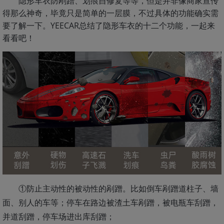
隐形车衣防剐蹭、划痕自修复等等，但是并非像商家宣传
得那么神奇，毕竟只是简单的一层膜，不过具体的功能确实需
要了解一下。YEECAR总结了隐形车衣的十二个功能，一起来
看看吧！
①防止主动性的被动性的剐蹭。比如倒车剐蹭道柱子、墙
面、别人的车等；停车在路边被渣土车剐蹭，被电瓶车刮蹭，
并道刮蹭，停车场进出库刮蹭；