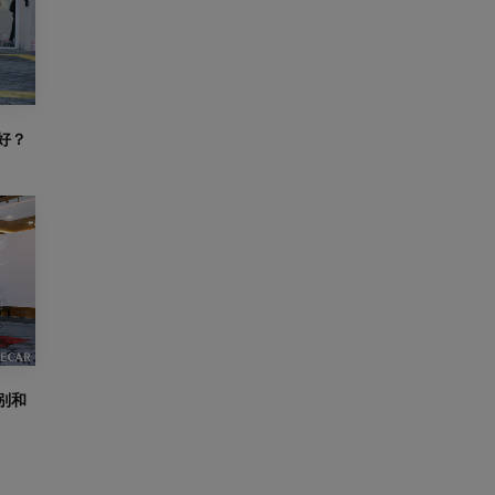
好？
别和